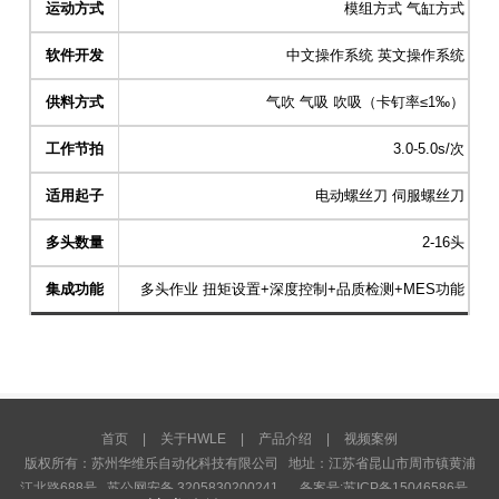
运动方式
模组方式 气缸方式
软件开发
中文操作系统 英文操作系统
供料方式
气吹 气吸 吹吸（卡钉率≤1‰）
工作节拍
3.0-5.0s/次
适用起子
电动螺丝刀 伺服螺丝刀
多头数量
2-16头
集成功能
多头作业 扭矩设置+深度控制+品质检测+MES功能
首页
|
关于HWLE
|
产品介绍
|
视频案例
版权所有：苏州华维乐自动化科技有限公司 地址：江苏省昆山市周市镇黄浦
江北路688号 苏公网安备 3205830200241
备案号:苏ICP备15046586号