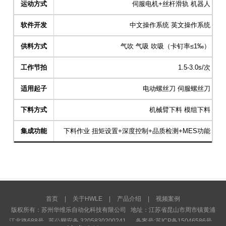
运动方式
伺服电机+丝杆滑轨 机器人
软件开发
中文操作系统 英文操作系统
供料方式
气吹 气吸 吹吸（卡钉率≤1‰）
工作节拍
1.5-3.0s/次
适用起子
电动螺丝刀 伺服螺丝刀
下料方式
机械臂下料 模组下料
集成功能
下料作业 扭矩设置+深度控制+品质检测+MES功能
首页
|
关于HWLE
|
产品介绍
|
视频案例
版权所有：苏州华维乐自动化科技有限公司 地址：江苏省昆山市周市镇黄浦
江北路688号 苏公网安备 3205830200241
备案号:苏ICP备15046586号