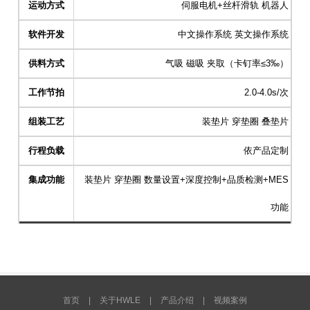
运动方式
伺服电机+丝杆滑轨 机器人
软件开发
中文操作系统 英文操作系统
供料方式
气吸 磁吸 夹取（卡钉率≤3‰）
工作节拍
2.0-4.0s/次
组装工艺
装垫片 穿垫圈 叠垫片
行程负载
依产品定制
集成功能
装垫片 穿垫圈 数量设置+深度控制+品质检测+MES
功能
首页
|
关于HWLE
|
产品介绍
|
视频案例