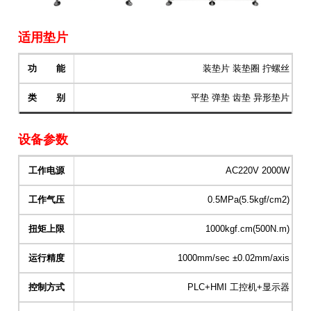
适用垫片
功 能
装垫片 装垫圈 拧螺丝
类 别
平垫 弹垫 齿垫 异形垫片
设备参数
工作电源
AC220V 2000W
工作气压
0.5MPa(5.5kgf/cm2)
扭矩上限
1000kgf.cm(500N.m)
运行精度
1000mm/sec ±0.02mm/axis
控制方式
PLC+HMI 工控机+显示器